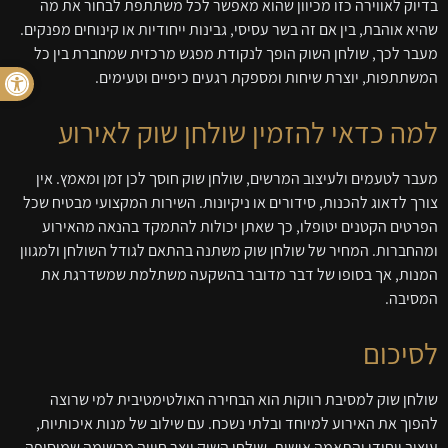
בדיוק לאווירה כזו מכיוון שהוא מאפשר לכל משתתפת לבחור את מה
שהיא אוהבת, בין אם זה בשר עסיסי, גבינות ייחודיות או קינוחים מפנקים.
מעבר לכך, שולחן השוק הופך לנקודת מפגש מרכזית שמחברת בין כל
פתח סרגל
המשתתפות, יוצרת שיחות ומספקת רגעים כיפיים וטעימים.
למה כדאי להזמין שולחן שוק לאירוע
מעבר לטעמים ולעיצוב המרשים, שולחן שוק חוסך לכן זמן ומאמץ. אין
צורך לדאוג להכנות, סידורים או ניקיונות. השירות המקצועי מבטיח שכל
הפרטים הקטנים יטופלו, כך שאתן יכולות להתמקד בהנאה מהאירוע
ומהחברות. המחיר של שולחן שוק משתנה בהתאם לגודל השולחן ולמגוון
המנות, אך בסופו של דבר מדובר בהשקעה משתלמת שמשדרגת את
המסיבה.
לסיכום
שולחן שוק למסיבת רווקות הוא הבחירה האולטימטיבית למי שרוצה
להפוך את האירוע למיוחד ובלתי נשכח. עם שילוב של מנות איכותיות,
עיצוב ייחודי והתאמה אישית, שולחן השוק יוצר חוויה מרשימה שמוסיפה