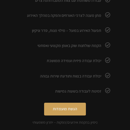
עבודה משותפת עם צוות המטבח והמלצרים
מתן מענה לצרכי האורחים והפקה במהלך האירוע
תפעול האירוע בפועל – מילוי מנות, סדר וניקיון
הקמת שולחנות שוק באופן מקצועי ואסתטי
יכולת עבודה פיזית ועמידה ממושכת
יכולת עבודה בצוות ותודעת שירות גבוהה
זמינות לעבודה בשעות גמישות
הגשת מועמדות
ניסיון בהקמת אירועים/הפקות – יתרון משמעותי