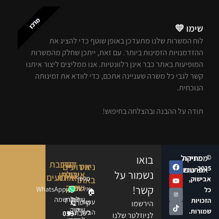
מרכז
שימו 💛
לוח המשרות שלנו מתעדכן באופן שוטף כדי להציג את
ההזדמנויות הזמינות ביותר. עם זאת, ייתכן שחלק מהמשרות
המופיעות באתר כבר אינן רלוונטיות. אנו ממליצים ליצור איתנו
קשר לגבי כל משרה שעניינה אתכם, כדי לוודא את זמינותה
הנוכחית.
תודה על ההבנה ובהצלחה בחיפוש!
©
מפת
מחיקת
ניהול
בואו
דברו
הרכבת
ניווט
אירועים
2025
אתר
פרטים
עוגיות
נשמור על
אירועי
שולחן
איתנו
אירועים
מגשי
באתר
אבישוק,
שוק
שוק
קשר!
אירוח
WhatsApp
✍️
כל
🏠
הרשמה
שולחן
שולחן
הזכויות
עמוד
קייטרינג
📞
הירשמו
שוק
שוק
שמורות.
הבית
לשבת
053-
🔑
לניוזלטר שלנו